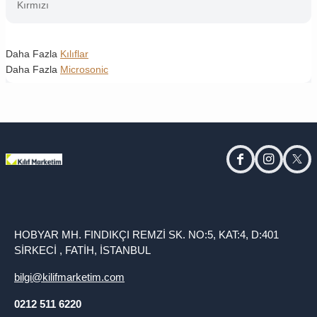
Kırmızı
Daha Fazla
Kılıflar
Daha Fazla
Microsonic
facebook
instagram
twitt
HOBYAR MH. FINDIKÇI REMZİ SK. NO:5, KAT:4, D:401
SİRKECİ , FATİH, İSTANBUL
bilgi@kilifmarketim.com
0212 511 6220