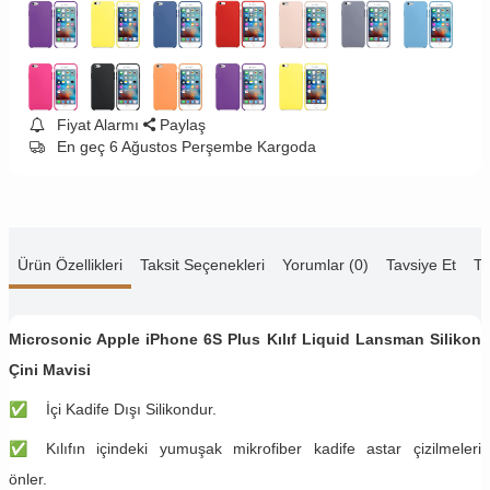
Fiyat Alarmı
Paylaş
En geç 6 Ağustos Perşembe Kargoda
Ürün Özellikleri
Taksit Seçenekleri
Yorumlar (0)
Tavsiye Et
Te
Microsonic Apple iPhone 6S Plus Kılıf Liquid Lansman Silikon
Çini Mavisi
✅
İçi Kadife Dışı Silikondur.
✅
Kılıfın içindeki yumuşak mikrofiber kadife astar çizilmeleri
önler.