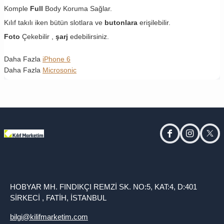
Komple
Full
Body Koruma Sağlar.
Kılıf takılı iken bütün slotlara ve
butonlara
erişilebilir.
Foto
Çekebilir ,
şarj
edebilirsiniz.
Daha Fazla
iPhone 6
Daha Fazla
Microsonic
facebook
instagram
twitt
HOBYAR MH. FINDIKÇI REMZİ SK. NO:5, KAT:4, D:401
SİRKECİ , FATİH, İSTANBUL
bilgi@kilifmarketim.com