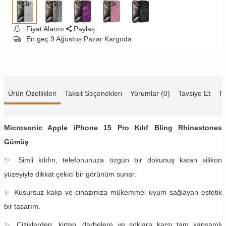
Fiyat Alarmı
Paylaş
En geç 9 Ağustos Pazar Kargoda
Ürün Özellikleri
Taksit Seçenekleri
Yorumlar (0)
Tavsiye Et
Te
Microsonic Apple iPhone 15 Pro Kılıf Bling Rhinestones
Gümüş
✨ Simli kılıfın, telefonunuza özgün bir dokunuş katan silikon
yüzeyiyle dikkat çekici bir görünüm sunar.
✨ Kusursuz kalıp ve cihazınıza mükemmel uyum sağlayan estetik
bir tasarım.
✨ Çiziklerden, kirten, darbelere ve şoklara karşı tam kapsamlı