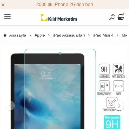
2008 ilk iPhone 2G'den beri
0
Anasayfa
Apple
iPad Aksesuarları
iPad Mini 4
Mic