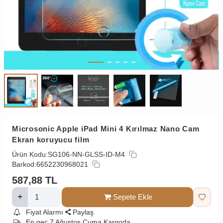
Microsonic Apple iPad Mini 4 Kırılmaz Nano Cam
Ekran koruyucu film
Ürün Kodu:
SG106-NN-GLSS-ID-M4
Barkod:
6652230968021
587,88
TL
Sepete Ekle
Fiyat Alarmı
Paylaş
En geç 7 Ağustos Cuma Kargoda