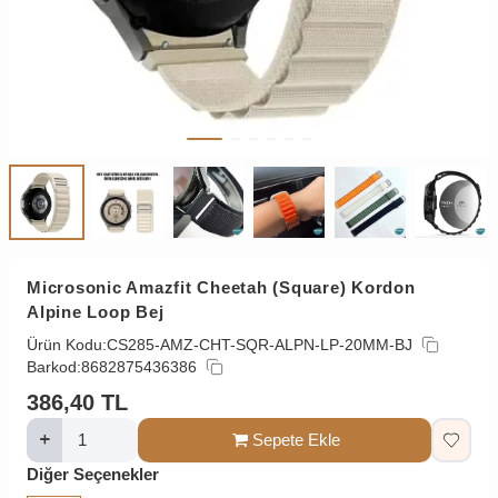
Microsonic Amazfit Cheetah (Square) Kordon
Alpine Loop Bej
Ürün Kodu:
CS285-AMZ-CHT-SQR-ALPN-LP-20MM-BJ
Barkod:
8682875436386
386,40
TL
Sepete Ekle
Diğer Seçenekler