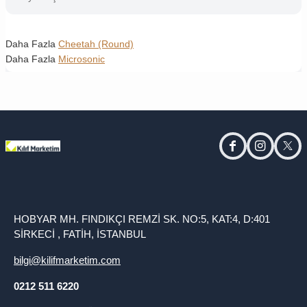
Daha Fazla
Cheetah (Round)
Daha Fazla
Microsonic
facebook
instagram
twitt
HOBYAR MH. FINDIKÇI REMZİ SK. NO:5, KAT:4, D:401
SİRKECİ , FATİH, İSTANBUL
bilgi@kilifmarketim.com
0212 511 6220