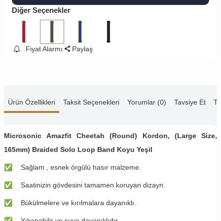
Diğer Seçenekler
Fiyat Alarmı
Paylaş
Ürün Özellikleri
Taksit Seçenekleri
Yorumlar (0)
Tavsiye Et
Te
Microsonic Amazfit Cheetah (Round) Kordon, (Large Size,
165mm) Braided Solo Loop Band Koyu Yeşil
✅
​Sağlam , esnek örgülü hasır malzeme.
✅
​Saatinizin gövdesini tamamen koruyan dizayn.
✅
​Bükülmelere ve kırılmalara dayanıklı.
✅
​Yıkanabilir ve suya dayanıklıdır.