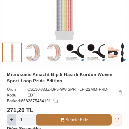
Microsonic Amazfit Bip 5 Hasırlı Kordon Woven
Sport Loop Pride Edition
Ürün
CS130-AMZ-BP5-WV-SPRT-LP-22MM-PRD-
Kodu:
EDT
Barkod:
8682875434191
271,20
TL
Sepete Ekle
Diğer Seçenekler