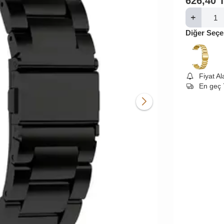
626,40
Diğer Seçe
Fiyat A
En geç