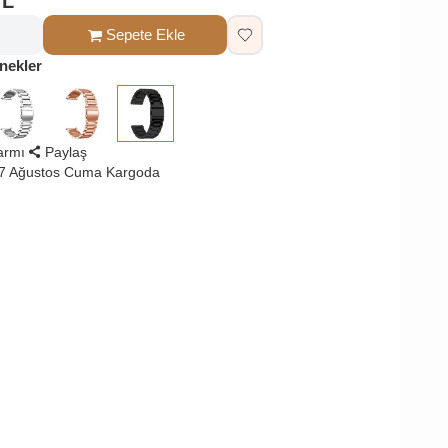
TL
Sepete Ekle
nekler
larmı
Paylaş
 7 Ağustos Cuma Kargoda