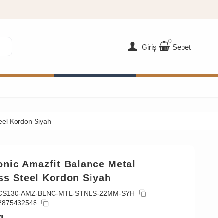
0
Giriş
Sepet
teel Kordon Siyah
onic Amazfit Balance Metal
ss Steel Kordon Siyah
CS130-AMZ-BLNC-MTL-STNLS-22MM-SYH
2875432548