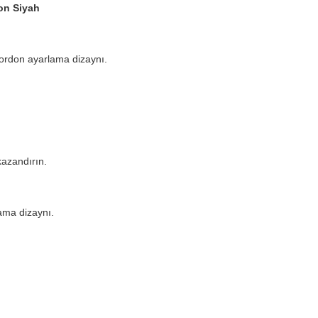
on Siyah
 kordon ayarlama dizaynı.
kazandırın.
lama dizaynı.