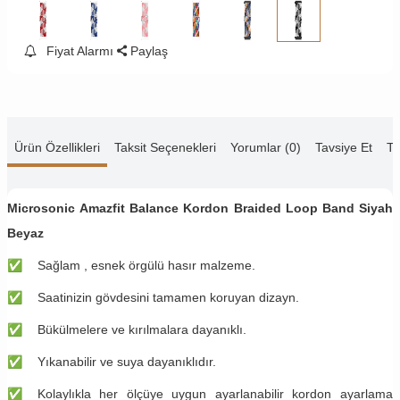
Fiyat Alarmı
Paylaş
Ürün Özellikleri
Taksit Seçenekleri
Yorumlar (0)
Tavsiye Et
Te
Microsonic Amazfit Balance
Kordon Braided Loop Band Siyah
Beyaz
✅
​Sağlam , esnek örgülü hasır malzeme.
✅
​Saatinizin gövdesini tamamen koruyan dizayn.
✅
​Bükülmelere ve kırılmalara dayanıklı.
✅
​Yıkanabilir ve suya dayanıklıdır.
✅
​Kolaylıkla her ölçüye uygun ayarlanabilir kordon ayarlama