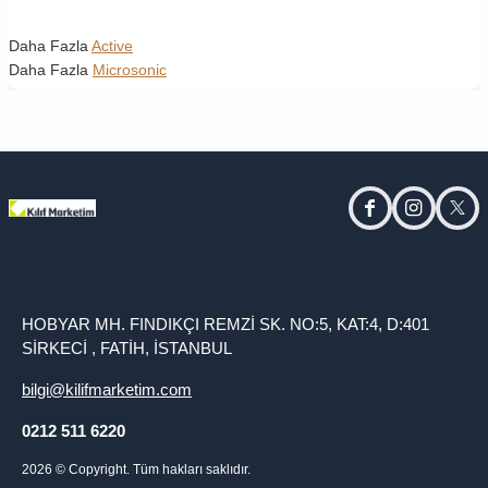
Daha Fazla
Active
Daha Fazla
Microsonic
facebook
instagram
twitt
HOBYAR MH. FINDIKÇI REMZİ SK. NO:5, KAT:4, D:401
SİRKECİ , FATİH, İSTANBUL
bilgi@kilifmarketim.com
0212 511 6220
2026
© Copyright. Tüm hakları saklıdır.