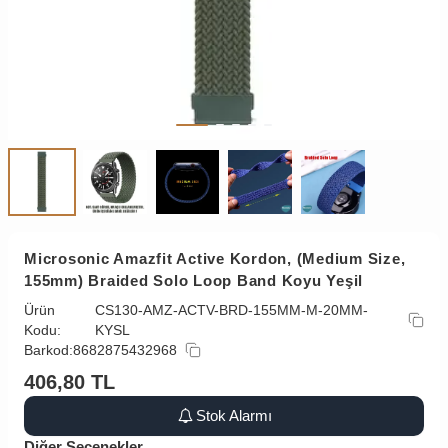
Microsonic Amazfit Active Kordon, (Medium Size,
155mm) Braided Solo Loop Band Koyu Yeşil
Ürün
CS130-AMZ-ACTV-BRD-155MM-M-20MM-
Kodu:
KYSL
Barkod:
8682875432968
406,80
TL
Stok Alarmı
Diğer Seçenekler