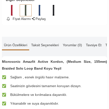
Fiyat Alarmı
Paylaş
Ürün Özellikleri
Taksit Seçenekleri
Yorumlar (0)
Tavsiye Et
Te
Microsonic Amazfit Active Kordon, (Medium Size, 155mm)
Braided Solo Loop Band Koyu Yeşil
✅
​Sağlam , esnek örgülü hasır malzeme.
✅
​Saatinizin gövdesini tamamen koruyan dizayn.
✅
​Bükülmelere ve kırılmalara dayanıklı.
✅
​Yıkanabilir ve suya dayanıklıdır.