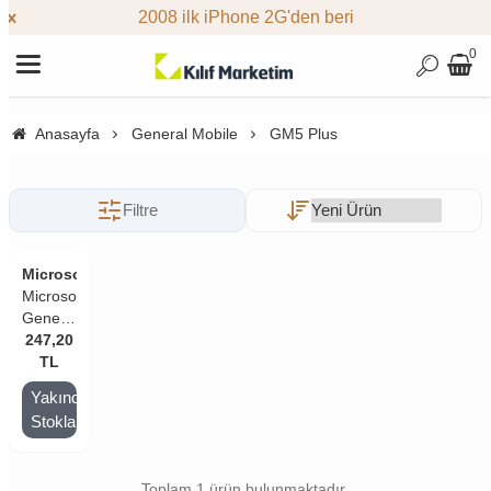
2008 ilk iPhone 2G'den beri
0
Anasayfa
General Mobile
GM5 Plus
Filtre
Microsonic
Microsonic
General
247,20
Mobile
GM5
TL
Plus
Yakında
Kavisli
Stoklarda
Temperli
Cam
Ekran
Toplam 1 ürün bulunmaktadır.