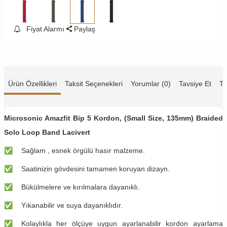
Fiyat Alarmı
Paylaş
Ürün Özellikleri
Taksit Seçenekleri
Yorumlar (0)
Tavsiye Et
Te
Microsonic Amazfit Bip 5 Kordon, (Small Size, 135mm) Braided
Solo Loop Band Lacivert
✅
​Sağlam , esnek örgülü hasır malzeme.
✅
​Saatinizin gövdesini tamamen koruyan dizayn.
✅
​Bükülmelere ve kırılmalara dayanıklı.
✅
​Yıkanabilir ve suya dayanıklıdır.
✅
​Kolaylıkla her ölçüye uygun ayarlanabilir kordon ayarlama